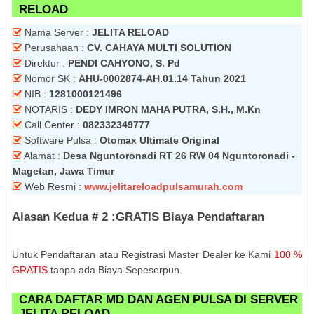
RELOAD
Nama Server :
JELITA RELOAD
Perusahaan :
CV. CAHAYA MULTI SOLUTION
Direktur :
PENDI CAHYONO, S. Pd
Nomor SK :
AHU-0002874-AH.01.14 Tahun 2021
NIB :
1281000121496
NOTARIS :
DEDY IMRON MAHA PUTRA, S.H., M.Kn
Call Center :
082332349777
Software Pulsa :
Otomax Ultimate Original
Alamat :
Desa Nguntoronadi RT 26 RW 04 Nguntoronadi -
Magetan, Jawa Timur
Web Resmi :
www.jelitareloadpulsamurah.com
Alasan Kedua # 2 :GRATIS Biaya Pendaftaran
Untuk Pendaftaran atau Registrasi Master Dealer ke Kami
100 %
GRATIS
tanpa ada Biaya Sepeserpun.
CARA DAFTAR MD DAN AGEN PULSA DI SERVER
JELITA RELOAD