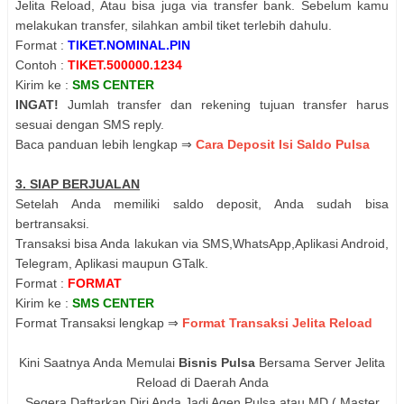
Jelita Reload, Atau bisa juga via transfer bank. Sebelum kamu
melakukan transfer, silahkan ambil tiket terlebih dahulu.
Format :
TIKET.NOMINAL.PIN
Contoh :
TIKET.500000.1234
Kirim ke :
SMS CENTER
INGAT!
Jumlah transfer dan rekening tujuan transfer harus
sesuai dengan SMS reply.
Baca panduan lebih lengkap ⇒
Cara Deposit Isi Saldo Pulsa
3. SIAP BERJUALAN
Setelah Anda memiliki saldo deposit, Anda sudah bisa
bertransaksi.
Transaksi bisa Anda lakukan via SMS,WhatsApp,Aplikasi Android,
Telegram, Aplikasi maupun GTalk.
Format :
FORMAT
Kirim ke :
SMS CENTER
Format Transaksi lengkap ⇒
Format Transaksi Jelita Reload
Kini Saatnya Anda Memulai
Bisnis Pulsa
Bersama Server Jelita
Reload di Daerah Anda
Segera Daftarkan Diri Anda Jadi Agen Pulsa atau MD ( Master