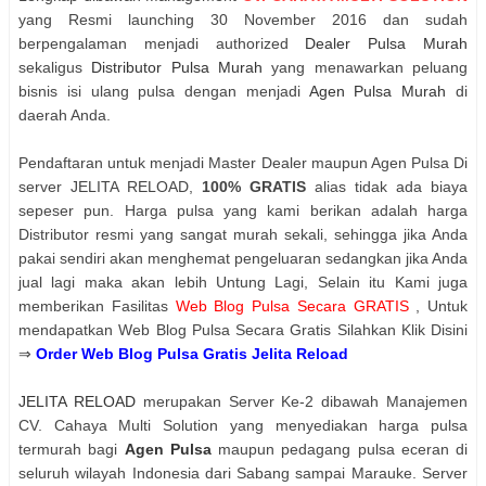
yang Resmi launching 30 November 2016 dan sudah
berpengalaman menjadi authorized
Dealer Pulsa Murah
sekaligus
Distributor Pulsa Murah
yang menawarkan peluang
bisnis isi ulang pulsa dengan menjadi
Agen Pulsa Murah
di
daerah Anda.
Pendaftaran untuk menjadi Master Dealer maupun Agen Pulsa Di
server JELITA RELOAD,
100% GRATIS
alias tidak ada biaya
sepeser pun. Harga pulsa yang kami berikan adalah harga
Distributor resmi yang sangat murah sekali, sehingga jika Anda
pakai sendiri akan menghemat pengeluaran sedangkan jika Anda
jual lagi maka akan lebih Untung Lagi, Selain itu Kami juga
memberikan Fasilitas
Web Blog Pulsa Secara GRATIS
, Untuk
mendapatkan Web Blog Pulsa Secara Gratis Silahkan Klik Disini
⇒
Order Web Blog Pulsa Gratis Jelita Reload
JELITA RELOAD
merupakan Server Ke-2 dibawah Manajemen
CV. Cahaya Multi Solution yang menyediakan harga pulsa
termurah bagi
Agen Pulsa
maupun pedagang pulsa eceran di
seluruh wilayah Indonesia dari Sabang sampai Marauke. Server