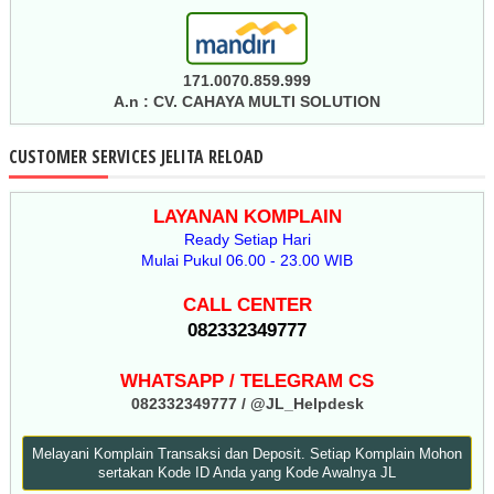
171.0070.859.999
A.n : CV. CAHAYA MULTI SOLUTION
CUSTOMER SERVICES JELITA RELOAD
LAYANAN KOMPLAIN
Ready Setiap Hari
Mulai Pukul 06.00 - 23.00 WIB
CALL CENTER
082332349777
WHATSAPP / TELEGRAM CS
082332349777 / @JL_Helpdesk
Melayani Komplain Transaksi dan Deposit. Setiap Komplain Mohon
sertakan Kode ID Anda yang Kode Awalnya JL