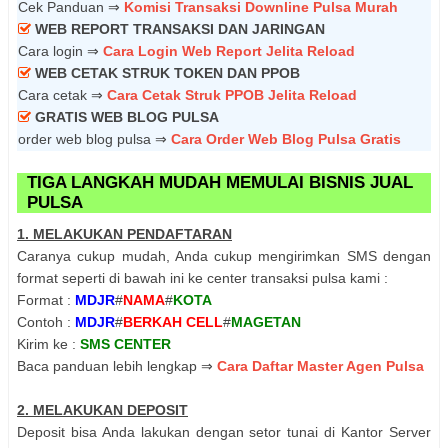
Cek Panduan ⇒
Komisi Transaksi Downline Pulsa Murah
WEB REPORT TRANSAKSI DAN JARINGAN
Cara login ⇒
Cara Login Web Report Jelita Reload
WEB CETAK STRUK TOKEN DAN PPOB
Cara cetak ⇒
Cara Cetak Struk PPOB Jelita Reload
GRATIS WEB BLOG PULSA
order web blog pulsa ⇒
Cara Order Web Blog Pulsa Gratis
TIGA LANGKAH MUDAH MEMULAI BISNIS JUAL
PULSA
1. MELAKUKAN PENDAFTARAN
Caranya cukup mudah, Anda cukup mengirimkan SMS dengan
format seperti di bawah ini ke center transaksi pulsa kami :
Format :
MDJR
#
NAMA
#
KOTA
Contoh :
MDJR
#
BERKAH CELL
#
MAGETAN
Kirim ke :
SMS CENTER
Baca panduan lebih lengkap ⇒
Cara Daftar Master Agen Pulsa
2. MELAKUKAN DEPOSIT
Deposit bisa Anda lakukan dengan setor tunai di Kantor Server